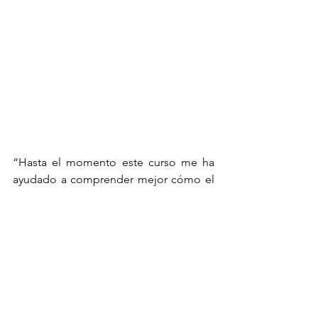
“Hasta el momento este curso me ha 
ayudado a comprender mejor cómo el 
cambio climático afecta directamente a 
nuestras comunidades. Ahora tengo las 
herramientas necesarias para gestionar 
proyectos de financiamiento climático 
que beneficien a mi pueblo”, señaló 
Claudia Pérez Panduro, del pueblo 
Wampis, participante del curso.